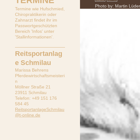
TERMINE
Photo by: Martin Lüde
Termine wie Hufschmied,
Chiropraktikerin oder
Zahnarzt findet ihr im
Passwortgeschützten
Bereich 'Infos' unter
'Stallinformationen'.
Reitsportanlag
e Schmilau
Marissa Behrens
Pferdewirtschaftsmeisteri
n
Möllner Straße 21
23911 Schmilau
Telefon: +49 151 176
584 45
ReitsportanlageSchmilau
@t-online.de