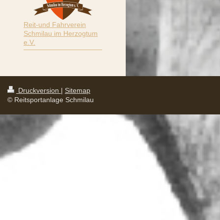
Reit-und Fahrverein
Schmilau im Herzogtum
e.V.
Druckversion
|
Sitemap
© Reitsportanlage Schmilau